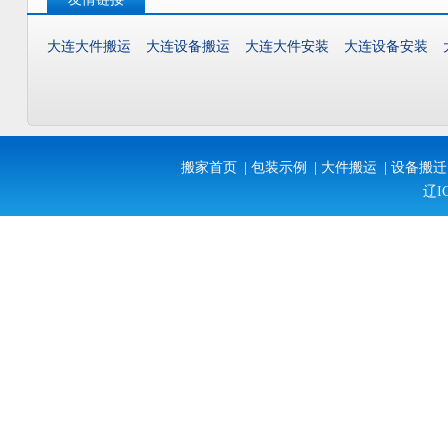
大连大件搬运
大连设备搬运
大连大件安装
大连设备安装
搬家首页
|
包装示例
|
大件搬运
|
设备搬迁
辽IC