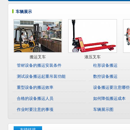
车辆展示
搬运叉车
液压叉车
管材设备的搬运安装条件
柱形设备搬运
测试设备搬运起重吊装功能
数控设备搬运
重型设备的搬运效率
设备搬运要注意哪些
合格的设备搬运人员
如何降低搬运成本
作业时要注意的事项
车辆展示图
友情链接